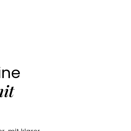
ine
mit