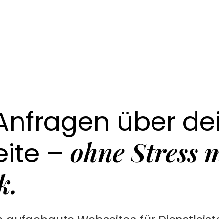
Anfragen über de
ohne Stress 
ite –
k.