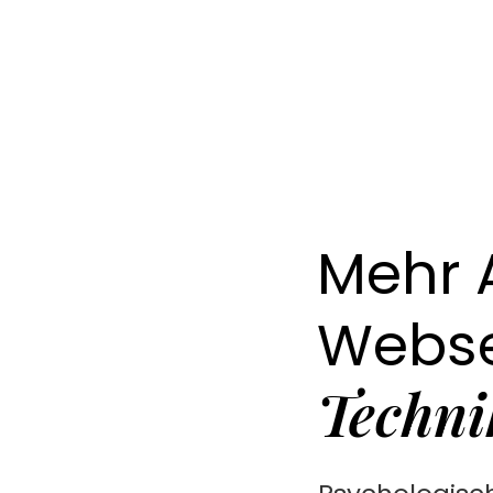
Mehr 
Webse
Techni