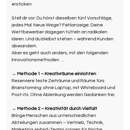
ersticken.
Stell dir vor: Du hörst dieselben fünf Vorschläge, 
jedes Mal. Neue Wege? Fehlanzeige. Deine 
Wettbewerber dagegen tüfteln an radikalen 
Ideen. Und du bleibst stehen – während Kunden 
abwandern.
Aber es geht auch anders, mit den folgenden 
Innovationsmethoden …
→ 
Methode 1 – Kreativräume einrichten
Reserviere feste Zeiträume und Räume fürs 
Brainstorming: ohne Laptop, mit Whiteboard und 
Post‑its. Ohne Ablenkung werden Gedanken frei.
→ 
Methode 2 – Kreativität durch Vielfalt
Bringe Menschen aus unterschiedlichen 
Abteilungen zusammen – Vertrieb, Technik, 
Marketing. Hybrid-Teams sorgen für frische 