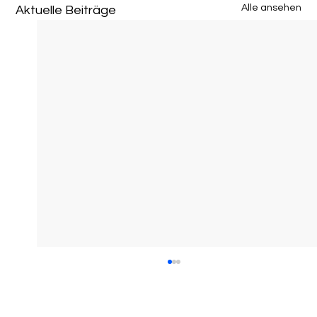
Alle ansehen
Aktuelle Beiträge
So funktioniert eine SEO-Strategie für KMU
heute – praxisnah & nachhaltig
Weniger Taktik, mehr Struktur: So baust du als