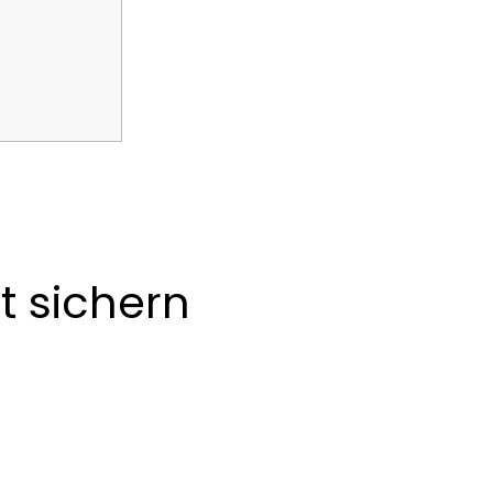
ythen –
ssen tun
-Dichte,
irklich
t sichern
r sparen