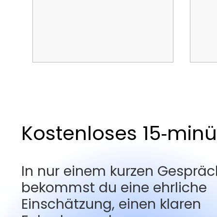
Content-Qualität als SEO-
So f
Faktor: Was Google wirklich
Str
sieht – und was nicht
pra
Google belohnt Qualität – aber
Weni
was bedeutet das konkret?
So b
Kostenloses 15‑minüt
Erfahre, wie du Inhalte erstellst,
nac
die wirklich ranken.
– Sc
In nur einem kurzen Gespräc
bekommst du eine ehrliche
Einschätzung, einen klaren