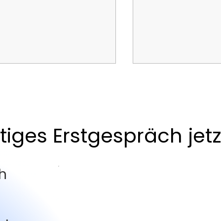
unktioniert eine SEO-
Die größten SEO-M
ategie für KMU heute –
und was du stattde
xisnah & nachhaltig
solltest
ger Taktik, mehr Struktur:
Meta-Tags, Keyword
aust du als KMU eine
XML-Sitemaps? Was w
iges Erstgespräch jetz
hhaltige SEO-Strategie auf
zählt – und was du di
hritt für Schritt.
kannst, liest du hier.
h