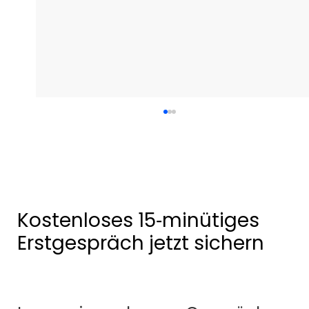
Design oder Inhalt? Warum deine
Unternehmens‑Website ohne Strategie
nicht verkauft
Nur schönes Design reicht nicht. Erfahre,
warum strategischer Inhalt wichtiger ist – und
wie du beides klug kombinierst.
Kostenloses 15‑minütiges
Erstgespräch jetzt sichern